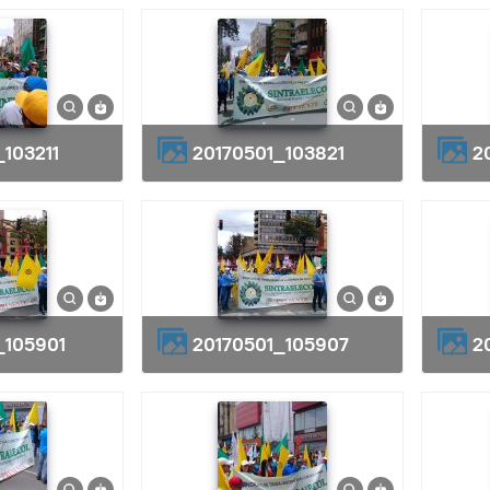
_103211
20170501_103821
_105901
20170501_105907