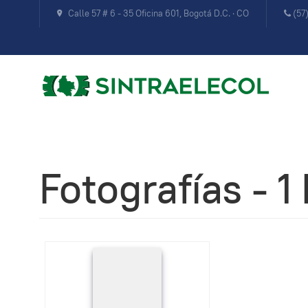
Calle 57 # 6 - 35 Oficina 601, Bogotá D.C. · CO
(57
Fotografías - 