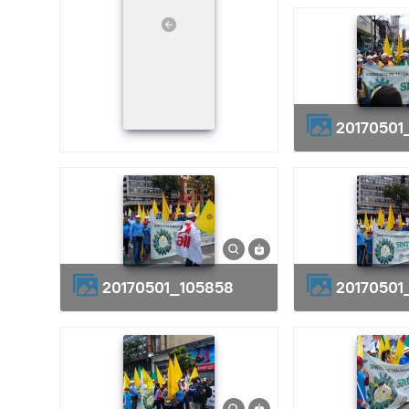
20170501
20170501_105858
20170501