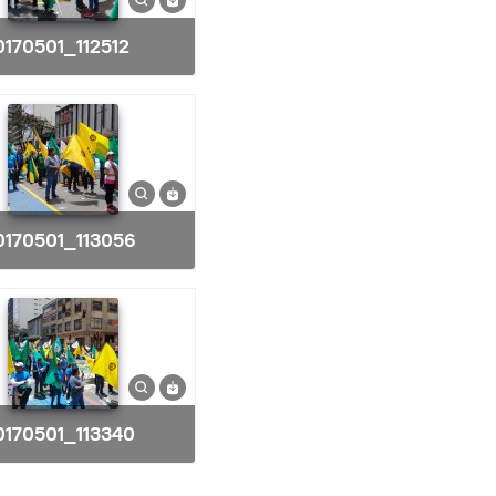
20170501_112512
20170501_113056
20170501_113340