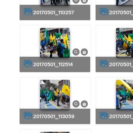
20170501_110257
20170501
20170501_112514
20170501
20170501_113059
20170501