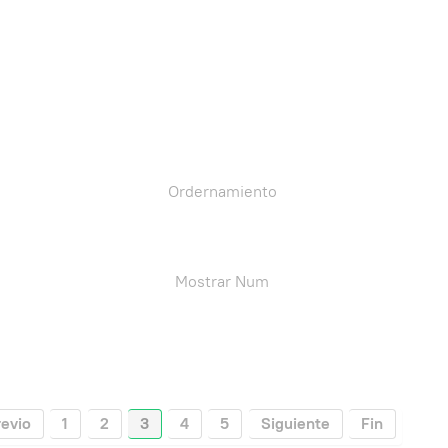
Ordernamiento
Mostrar Num
revio
1
2
3
4
5
Siguiente
Fin