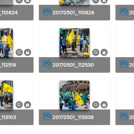
_110824
20170501_110826
_112519
20170501_112530
_113103
20170501_113338