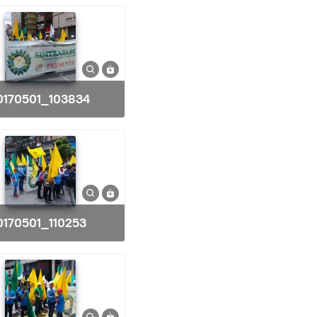
20170501_103834
20170501_110253