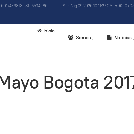
) 6017433813 | 3105594086
Sun Aug 09 2026 10:11:27 GMT+0000 (Co
Inicio
Somos
Noticias
1 Mayo Bogota 201