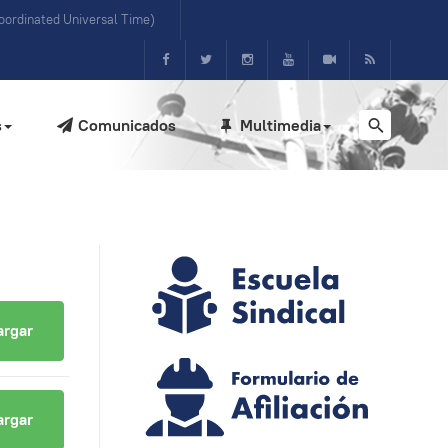
ordinated Universal Time)
s
Comunicados
Multimedia
argar
argar