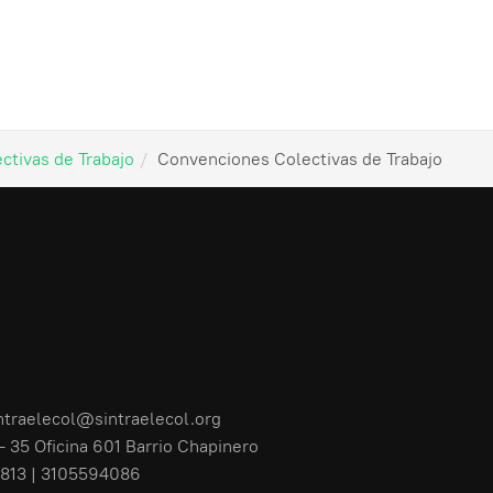
ctivas de Trabajo
Convenciones Colectivas de Trabajo
ntraelecol@sintraelecol.org
- 35 Oficina 601 Barrio Chapinero
813 | 3105594086