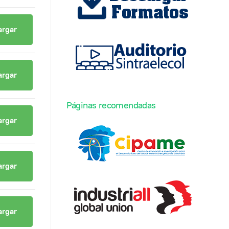
argar
argar
Páginas recomendadas
argar
argar
argar