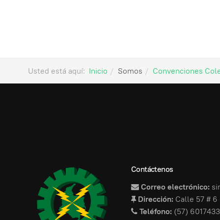
Usted está aquí:
Inicio
Somos
Convenciones Cole
Contáctenos
Correo electrónico:
si
Dirección:
Calle 57 # 6 
Teléfono:
(57) 6017433