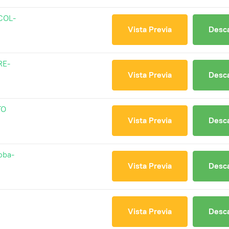
COL-
Vista Previa
Desc
RE-
Vista Previa
Desc
TO
Vista Previa
Desc
oba-
Vista Previa
Desc
Vista Previa
Desc