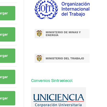
argar
argar
argar
argar
Convenios Sintraelecol
argar