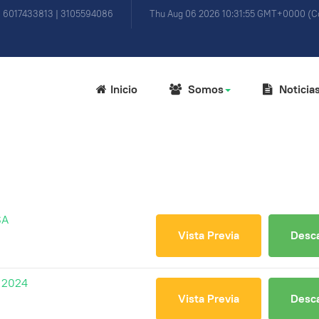
) 6017433813 | 3105594086
Thu Aug 06 2026 10:31:55 GMT+0000 (Co
Inicio
Somos
Noticia
SA
Vista Previa
Desc
 2024
Vista Previa
Desc