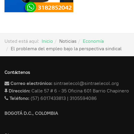
Usted está aquí:
Inicio
Noticias
Economía
El problema del empleo bajo la perspectiva sindical
Contáctenos
Correo electrónico:
sintraelecol@sintraelecol.org
Dirección:
Calle 57 # 6 - 35 Oficina 601 Barrio Chapinero
Teléfono:
(57) 6017433813 | 3105594086
BOGOTÁ D.C., COLOMBIA