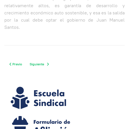
relativamente altos, es garantía de desarrollo y
crecimiento económico auto sostenible, y esa es la salida
por la cual debe optar el gobierno de Juan Manuel
Santos.
Previous article: Ingreso per-cápita colombiano será de 5000 dólares en el 201
Next article: Bancos solucionan problemas de manera inquisitor
Previo
Siguiente