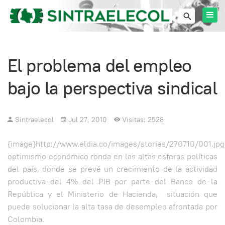
El problema del empleo
bajo la perspectiva sindical
Sintraelecol
Jul 27, 2010
Visitas: 2528
{image}http://www.eldia.co/images/stories/270710/001.jpg
optimismo económico ronda en las altas esferas políticas
del país, donde se prevé un crecimiento de la actividad
productiva del 4% del PIB por parte del Banco de la
República y el Ministerio de Hacienda, situación que
puede solucionar la alta tasa de desempleo afrontada por
Colombia.