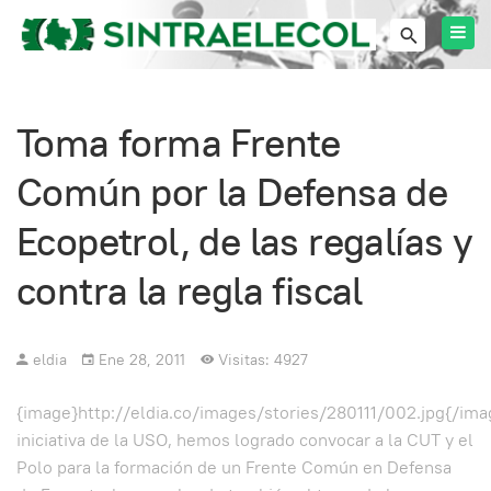
Toma forma Frente
Común por la Defensa de
Ecopetrol, de las regalías y
contra la regla fiscal
eldia
Ene 28, 2011
Visitas: 4927
{image}http://eldia.co/images/stories/280111/002.jpg{/ima
iniciativa de la USO, hemos logrado convocar a la CUT y el
Polo para la formación de un Frente Común en Defensa