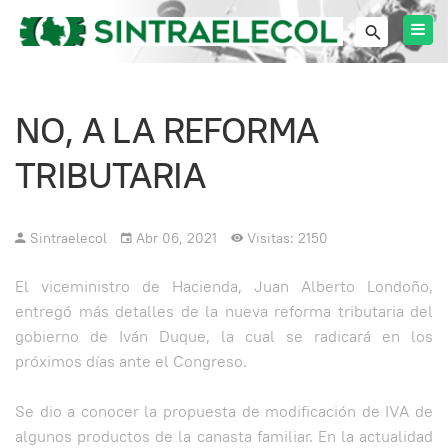
NO, A LA REFORMA
TRIBUTARIA
Sintraelecol
Abr 06, 2021
Visitas: 2150
El viceministro de Hacienda, Juan Alberto Londoño,
entregó más detalles de la nueva reforma tributaria del
gobierno de Iván Duque, la cual se radicará en los
próximos días ante el Congreso.
Se dio a conocer la propuesta de modificación de IVA de
algunos productos de la canasta familiar. En la actualidad