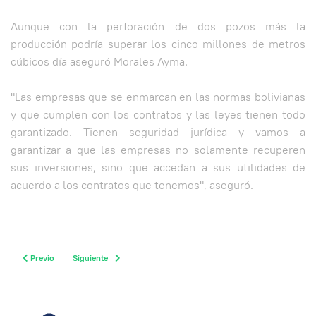
Aunque con la perforación de dos pozos más la
producción podría superar los cinco millones de metros
cúbicos día aseguró Morales Ayma.
"Las empresas que se enmarcan en las normas bolivianas
y que cumplen con los contratos y las leyes tienen todo
garantizado. Tienen seguridad jurídica y vamos a
garantizar a que las empresas no solamente recuperen
sus inversiones, sino que accedan a sus utilidades de
acuerdo a los contratos que tenemos", aseguró.
Previous article: Posible Aplazamiento del Desmonte de los Subsidios de la Gas
Next article: Como sigue la Revaluacion y sus Efectos
Previo
Siguiente