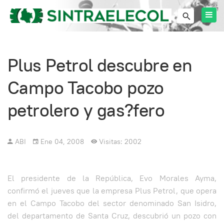
Plus Petrol descubre en
Campo Tacobo pozo
petrolero y gas?fero
ABI
Ene 04, 2008
Visitas: 2002
El presidente de la República, Evo Morales Ayma,
confirmó el jueves que la empresa Plus Petrol, que opera
en el Campo Tacobo del sector denominado San Isidro,
del departamento de Santa Cruz, descubrió un pozo con