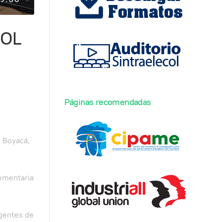
COL
Páginas recomendadas
 Boyacá,
lementaria
rgentes de