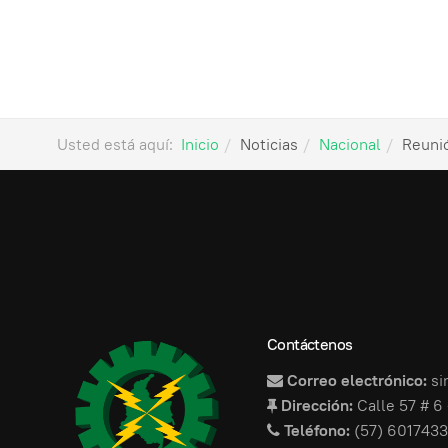
Usted está aquí:
Inicio
Noticias
Nacional
Reuni
Contáctenos
Correo electrónico:
si
Dirección:
Calle 57 # 6 
Teléfono:
(57) 6017433