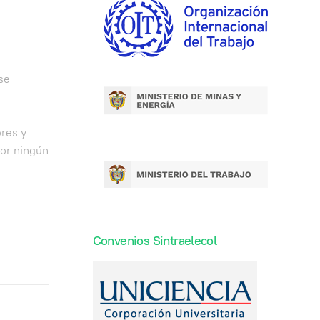
se
ores y
or ningún
Convenios Sintraelecol