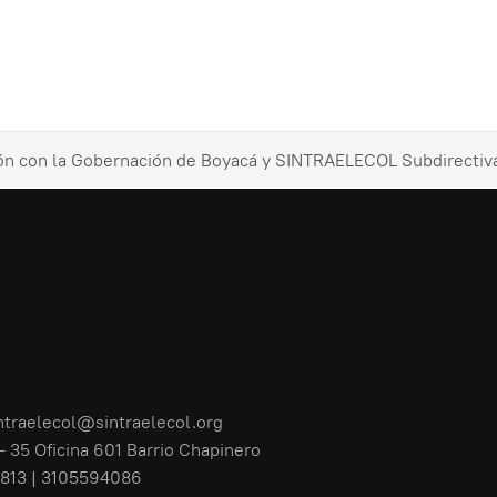
ón con la Gobernación de Boyacá y SINTRAELECOL Subdirectiv
ntraelecol@sintraelecol.org
- 35 Oficina 601 Barrio Chapinero
813 | 3105594086