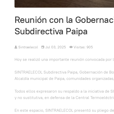
Reunión con la Goberna
Subdirectiva Paipa
Sintraelecol
Jul 03, 2025
Visitas: 905
Hoy se realizó una importante reunión convocada por l
SINTRAELECOL Subdirectiva Paipa, Gobernación de Bo
Alcaldía municipal de Paipa, comunidades organizadas,
Todos ellos expresaron su respaldo a la iniciativa d
y no sustitutiva, en defensa de la Central Termoeléctr
En este espacio, SINTRAELECOL presentó su pliego de 