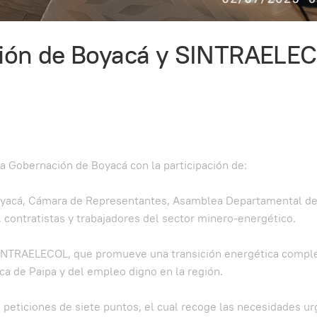
ción de Boyacá y SINTRAELE
a Gobernación de Boyacá con la participación de:
yacá, Cámara de Representantes, Asamblea Departamental de
 contratistas y trabajadores del sector minero-energético.
e SINTRAELECOL, que promueve una transición energética comp
ica de Paipa y del empleo digno en la región.
peticiones de siete puntos, el cual recoge las necesidades u