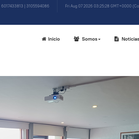
) 6017433813 | 3105594086
Fri Aug 07 2026 03:25:28 GMT+0000 (Co
Inicio
Somos
Noticia