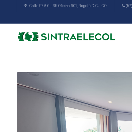
Calle 57 # 6 - 35 Oficina 601, Bogotá D.C. · CO
(57