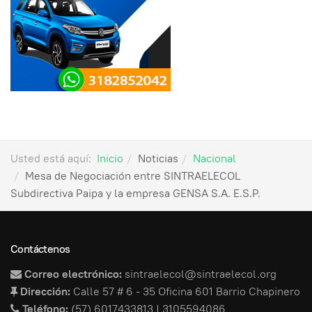
Usted está aquí:
Inicio
Noticias
Nacional
Mesa de Negociación entre SINTRAELECOL
Subdirectiva Paipa y la empresa GENSA S.A. E.S.P.
Contáctenos
Correo electrónico:
sintraelecol@sintraelecol.org
Dirección:
Calle 57 # 6 - 35 Oficina 601 Barrio Chapinero
Teléfono:
(57) 6017433813 | 3105594086