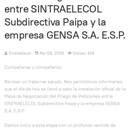
entre SINTRAELECOL
Subdirectiva Paipa y la
empresa GENSA S.A. E.S.P.
Sintraelecol
Abr 08, 2026
Visitas: 434
Compañeras y compañeros:
Reciban un fraternal saludo. Nos permitimos informarles
que el día de hoy se llevó a cabo la instalación oficial de la
Mesa de Negociación del Pliego de Peticiones entre
SINTRAELECOL Subdirectiva Paipa y la empresa GENSA
S.A. E.S.P.
Damos inicio a esta etapa con un profundo sentido de