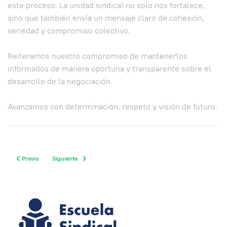
este proceso. La unidad sindical no solo nos fortalece,
sino que también envía un mensaje claro de cohesión,
seriedad y compromiso colectivo.
Reiteramos nuestro compromiso de mantenerlos
informados de manera oportuna y transparente sobre el
desarrollo de la negociación
Avanzamos con determinación, respeto y visión de futuro.
Previous article: Superservicios cuestiona la sostenibilidad del modelo de energ
Next article: COMUNICADO A LOS AFILIADOS A SINTRAELECOL
Previo
Siguiente