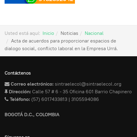
Usted está aquí:
Inicio
Noticias
Nacional
Acta de acuerdos para proporcionar espacios de
dialogo social, conflicto laboral en la Empresa Urrá.
Contáctenos
Correo electrónico:
sintraelecol@sintraelecol.org
Dirección:
Calle 57 # 6 - 35 Oficina 601 Barrio Chapinero
Teléfono:
(57) 6017433813 | 3105594086
BOGOTÁ D.C., COLOMBIA