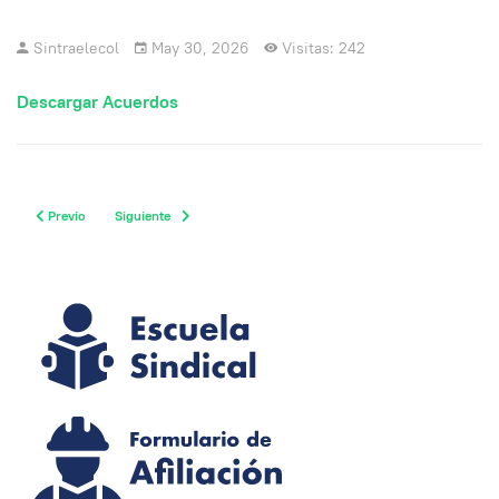
Sintraelecol
May 30, 2026
Visitas: 242
Descargar Acuerdos
Previous article: Gestión de la Subdirectiva Córdoba
Next article: Conferencia sobre Transición Energética, sindicatos
Previo
Siguiente