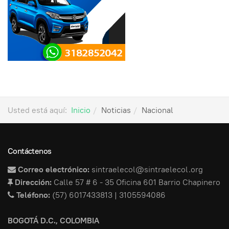
Usted está aquí:
Inicio
Noticias
Nacional
Contáctenos
Correo electrónico:
sintraelecol@sintraelecol.org
Dirección:
Calle 57 # 6 - 35 Oficina 601 Barrio Chapinero
Teléfono:
(57) 6017433813 | 3105594086
BOGOTÁ D.C., COLOMBIA