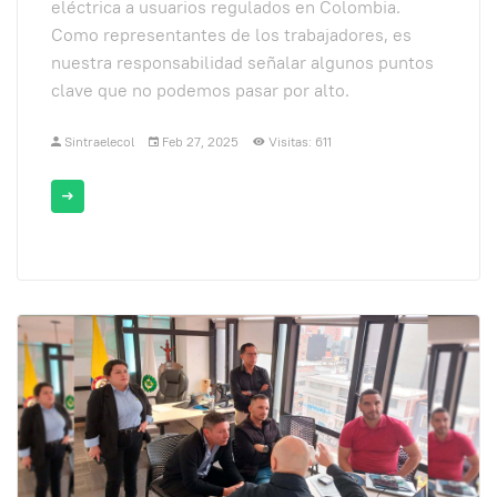
eléctrica a usuarios regulados en Colombia.
Como representantes de los trabajadores, es
nuestra responsabilidad señalar algunos puntos
clave que no podemos pasar por alto.
Sintraelecol
Feb 27, 2025
Visitas: 611