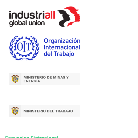
Convenios Sintraelecol