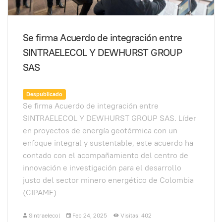
Se firma Acuerdo de integración entre
SINTRAELECOL Y DEWHURST GROUP
SAS
Despublicado
Se firma Acuerdo de integración entre
SINTRAELECOL Y DEWHURST GROUP SAS. Líder
en proyectos de energía geotérmica con un
enfoque integral y sustentable, este acuerdo ha
contado con el acompañamiento del centro de
innovación e investigación para el desarrollo
justo del sector minero energético de Colombia
(CIPAME)
Sintraelecol
Feb 24, 2025
Visitas: 402