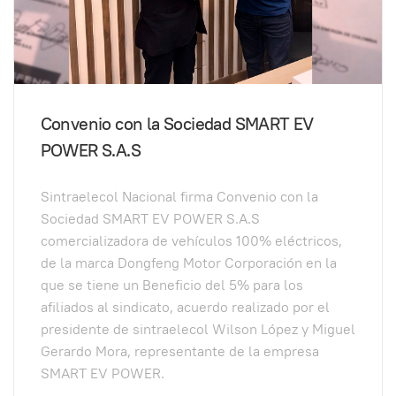
Convenio con la Sociedad SMART EV
POWER S.A.S
Sintraelecol Nacional firma Convenio con la
Sociedad SMART EV POWER S.A.S
comercializadora de vehículos 100% eléctricos,
de la marca Dongfeng Motor Corporación en la
que se tiene un Beneficio del 5% para los
afiliados al sindicato, acuerdo realizado por el
presidente de sintraelecol Wilson López y Miguel
Gerardo Mora, representante de la empresa
SMART EV POWER.