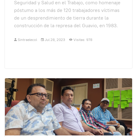
Seguridad y Salud en el Trabajo, como homenaje
póstumo a los más de 120 trabajadores víctimas
de un desprendimiento de tierra durante la
construcción de la represa del Guavio, en 1983.
Sintraelecol
Jul 28, 2023
Visitas: 978