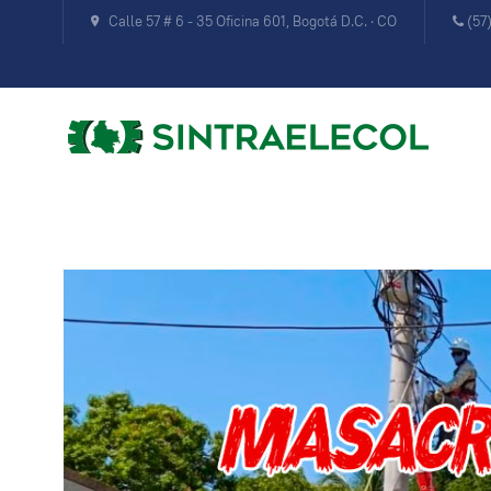
Calle 57 # 6 - 35 Oficina 601, Bogotá D.C. · CO
(57