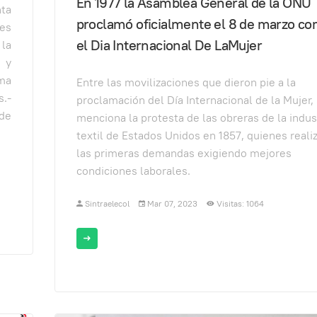
En 1977 la Asamblea General de la ONU
ta
proclamó oficialmente el 8 de marzo c
nes
el Dia Internacional De LaMujer
la
 y
rma
Entre las movilizaciones que dieron pie a la
s.-
proclamación del Día Internacional de la Mujer,
 de
menciona la protesta de las obreras de la indus
textil de Estados Unidos en 1857, quienes reali
las primeras demandas exigiendo mejores
condiciones laborales.
Sintraelecol
Mar 07, 2023
Visitas: 1064