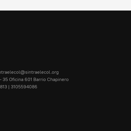
ntraelecol@sintraelecol.org
- 35 Oficina 601 Barrio Chapinero
813 | 3105594086