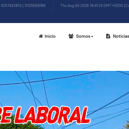
) 6017433813 | 3105594086
Thu Aug 06 2026 18:41:19 GMT+0000 (Co
Inicio
Somos
Noticia