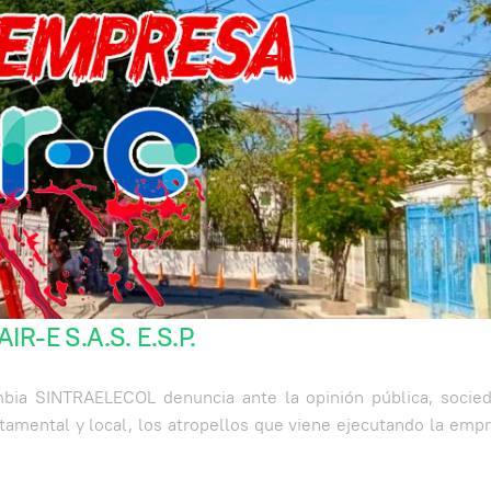
-E S.A.S. E.S.P.
mbia SINTRAELECOL denuncia ante la opinión pública, socieda
rtamental y local, los atropellos que viene ejecutando la emp