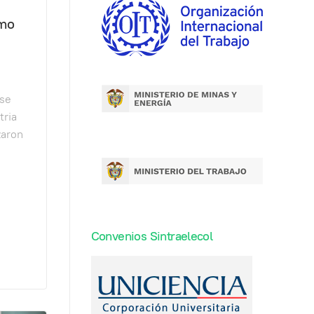
omo
 se
tria
zaron
Convenios Sintraelecol