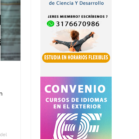
n
 del