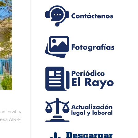
d civil y
resa AIR-E