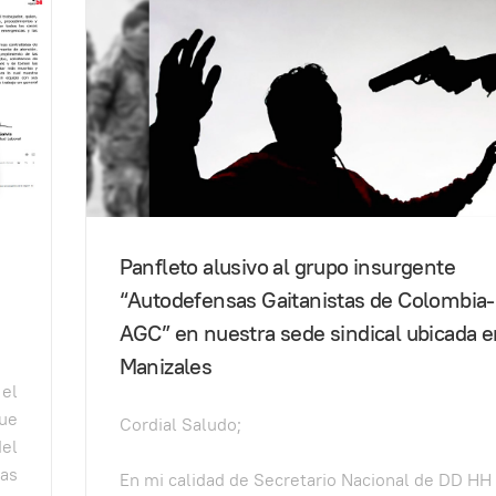
Panfleto alusivo al grupo insurgente
“Autodefensas Gaitanistas de Colombia-
AGC” en nuestra sede sindical ubicada e
Manizales
 el
que
Cordial Saludo;
del
las
En mi calidad de Secretario Nacional de DD HH